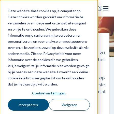
Deze website slaat cookies op je computer op.
Deze cookies worden gebruikt om informatie te
Home
verzamelen over hoe je met onze website omgaat
en om je te onthouden. We gebruiken deze
Voor wie
informatie om je surfervaring te verbeteren en
Maak een afspraak
Diensten
personaliseren, en voor analyse en meetgegevens
over onze bezoekers, zowel op deze website als via
Agenda
Vul onderstaand formulier in en wij nemen zo
andere media. Zie ons Privacybeleid voor meer
Over ons
spoedig mogelijk contact met u op voor het
informatie over de cookies die we gebruiken.
maken van de afspraak.
Als je weigert, zal je informatie niet worden gevolgd
Schade melden
bij je bezoek aan deze website. Er wordt een kleine
Afspraak maken
Een afspraak kan telefonisch, digitaal of op
cookie in je browser geplaatst om te onthouden
locatie plaatsvinden. Een eerste
dat je niet gevolgd wilt worden.
kennismakingsgesprek plannen wij veelal
Cookie-instellingen
0318 - 544 044
digitaal in.
Nieuws
Accepteren
Weigeren
Wij komen graag met u in contact!