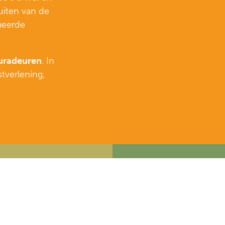
uiten van de
meerde
suradeuren
. In
tverlening,