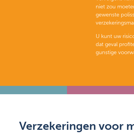
niet zou moeten
gewenste polis
verzekeringsma
U kunt uw risic
dat geval profi
gunstige voorw
Verzekeringen voor m