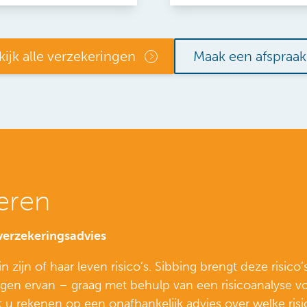
kijk alle verzekeringen
Maak een afspraak
eren
verzekeringsadvies
n zijn of haar leven risico’s. Sibbing brengt deze risico
lgen ervan – graag met behulp van een risicoanalyse voo
 u rekenen op een onafhankelijk advies over welke risi