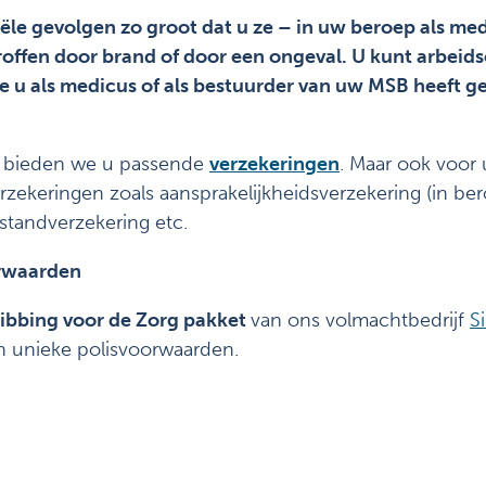
ële gevolgen zo groot dat u ze – in uw beroep als medi
offen door brand of door een ongeval. U kunt arbeid
e u als medicus of als bestuurder van uw MSB heeft gem
pt, bieden we u passende
verzekeringen
. Maar ook voor 
ekeringen zoals aansprakelijkheidsverzekering (in bero
jstandverzekering etc.
orwaarden
ibbing voor de Zorg pakket
van ons
volmachtbedrijf
S
n unieke polisvoorwaarden.