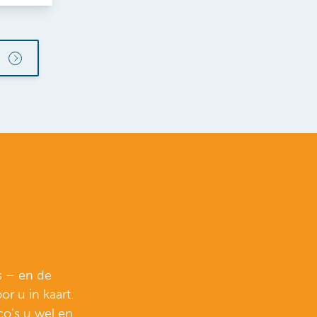
’s – en de
r u in kaart.
co’s u wel en