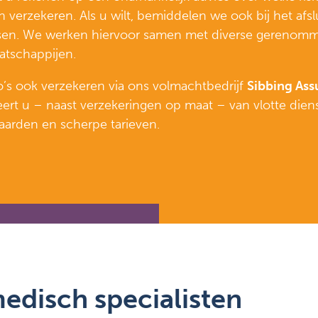
 verzekeren. Als u wilt, bemiddelen we ook bij het afsl
sen. We werken hiervoor samen met diverse gerenom
atschappijen.
o’s ook verzekeren via ons volmachtbedrijf
Sibbing As
teert u – naast verzekeringen op maat – van vlotte diens
aarden en scherpe tarieven.
edisch specialisten