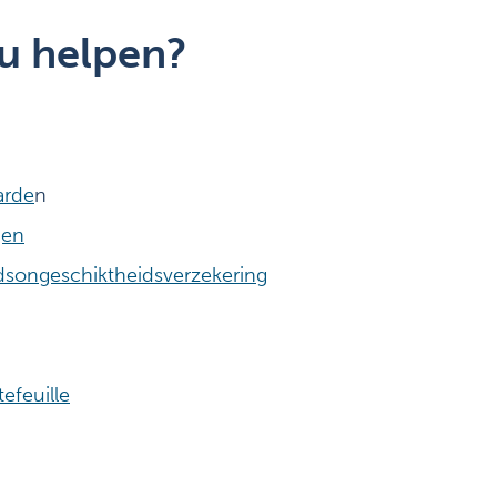
u helpen?
arde
n
gen
dsongeschiktheidsverzekering
efeuille