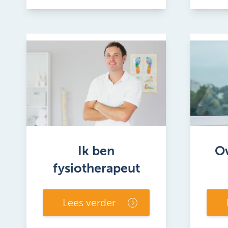
Ik ben
Ov
fysiotherapeut
Lees verder