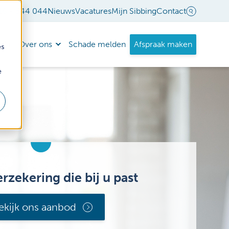
18 - 544 044
Nieuws
Vacatures
Mijn Sibbing
Contact
nda
Over ons
Schade melden
Afspraak maken
es
e
erzekering die bij u past
ekijk ons aanbod