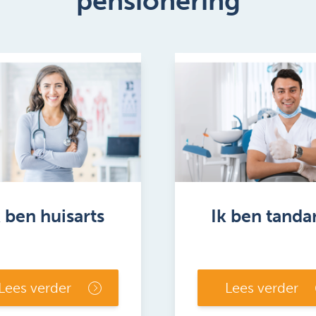
pensionering
k ben huisarts
Ik ben tanda
Lees verder
Lees verder