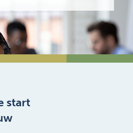
 start
 uw