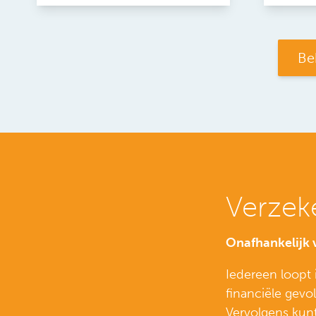
Be
Verzek
Onafhankelijk 
Iedereen loopt i
financiële gevo
Vervolgens kunt