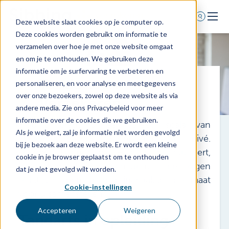
Deze website slaat cookies op je computer op.
Deze cookies worden gebruikt om informatie te
Home
verzamelen over hoe je met onze website omgaat
en om je te onthouden. We gebruiken deze
Voor wie
informatie om je surfervaring te verbeteren en
Tandartsen -
Diensten
personaliseren, en voor analyse en meetgegevens
over onze bezoekers, zowel op deze website als via
Agenda
Verzekeren
andere media. Zie ons Privacybeleid voor meer
Over ons
informatie over de cookies die we gebruiken.
Sibbing biedt u een breed scala van
Als je weigert, zal je informatie niet worden gevolgd
Schade melden
verzekeringen
voor beroep, praktijk en privé.
bij je bezoek aan deze website. Er wordt een kleine
Hiermee kunnen we – of u nu studeert,
Afspraak maken
cookie in je browser geplaatst om te onthouden
waarneemt of werkzaam bent in een eigen
dat je niet gevolgd wilt worden.
praktijk – een verzekeringspakket op maat
Cookie-instellingen
0318 - 544 044
voor u samenstellen.
Nieuws
Accepteren
Weigeren
Tandarts in opleiding