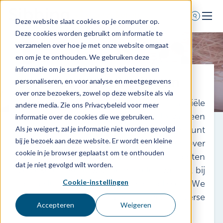
Deze website slaat cookies op je computer op.
Deze cookies worden gebruikt om informatie te
Home
verzamelen over hoe je met onze website omgaat
en om je te onthouden. We gebruiken deze
Voor wie
informatie om je surfervaring te verbeteren en
Onze verzekeringen
Diensten
personaliseren, en voor analyse en meetgegevens
over onze bezoekers, zowel op deze website als via
Agenda
Sibbing brengt risico’s – en de financiële
andere media. Zie ons Privacybeleid voor meer
Over ons
gevolgen ervan – graag met behulp van een
informatie over de cookies die we gebruiken.
risicoanalyse voor u in kaart. Vervolgens kunt
Als je weigert, zal je informatie niet worden gevolgd
Schade melden
bij je bezoek aan deze website. Er wordt een kleine
u rekenen op een onafhankelijk advies over
Afspraak maken
cookie in je browser geplaatst om te onthouden
welke risico’s u wel en niet zou moeten
dat je niet gevolgd wilt worden.
verzekeren. Als u wilt, bemiddelen we ook bij
Cookie-instellingen
het afsluiten van de gewenste polissen. We
0318 - 544 044
werken hiervoor samen met diverse
Nieuws
Accepteren
Weigeren
gerenommeerde