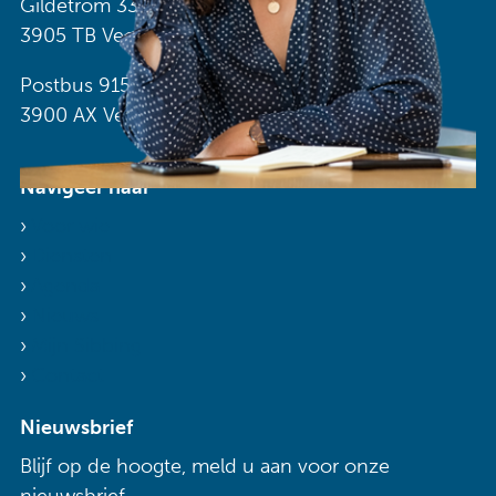
Gildetrom 33
3905 TB Veenendaal
Postbus 915
3900 AX Veenendaal
Navigeer naar
Voor wie
Diensten
Agenda
Nieuws
Mijn Sibbing
Contact
Nieuwsbrief
Blijf op de hoogte, meld u aan voor onze