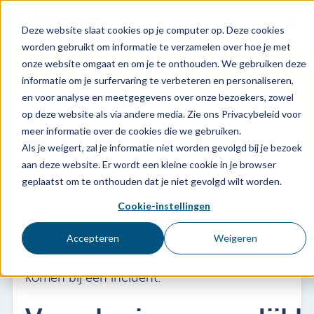
Deze website slaat cookies op je computer op. Deze cookies
worden gebruikt om informatie te verzamelen over hoe je met
Home
onze website omgaat en om je te onthouden. We gebruiken deze
informatie om je surfervaring te verbeteren en personaliseren,
Voor wie
en voor analyse en meetgegevens over onze bezoekers, zowel
Cyber en Data Risico's
Diensten
op deze website als via andere media. Zie ons Privacybeleid voor
meer informatie over de cookies die we gebruiken.
Agenda
Een cyberverzekering biedt uitgebreide
Als je weigert, zal je informatie niet worden gevolgd bij je bezoek
Over ons
bescherming tegen de gevolgen van
aan deze website. Er wordt een kleine cookie in je browser
cyberincidenten zoals inbraken, datalekken
geplaatst om te onthouden dat je niet gevolgd wilt worden.
Schade melden
en andere vormen van digitale schade. In een
Cookie-instellingen
Afspraak maken
tijd waarin bedrijven steeds vaker doelwit zijn
van cyberaanvallen, is het belangrijk om goed
Accepteren
Weigeren
voorbereid te zijn en snel in actie te kunnen
0318 - 544 044
komen bij een incident.
Nieuws