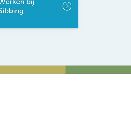
Werken bij
Sibbing
g