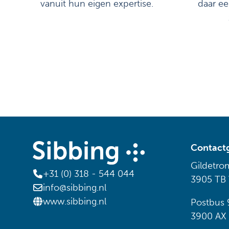
vanuit hun eigen expertise.
daar ee
Contact
Gildetro
+31 (0) 318 - 544 044
3905 TB
info@sibbing.nl
www.sibbing.nl
Postbus 
3900 AX