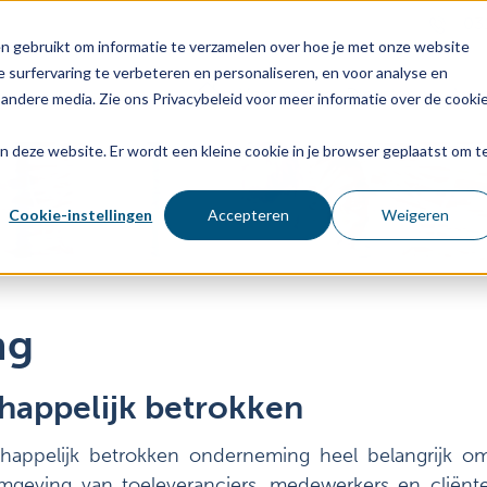
03
n gebruikt om informatie te verzamelen over hoe je met onze website
 surfervaring te verbeteren en personaliseren, en voor analyse en
Voor wie
Diensten
Age
andere media. Zie ons Privacybeleid voor meer informatie over de cooki
aan deze website. Er wordt een kleine cookie in je browser geplaatst om t
Cookie-instellingen
Accepteren
Weigeren
ng
happelijk betrokken
appelijk betrokken onderneming heel belangrijk om 
omgeving van toeleveranciers, medewerkers en cliën