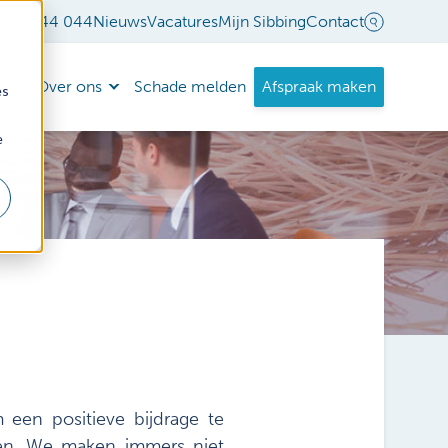
18 - 544 044
Nieuws
Vacatures
Mijn Sibbing
Contact
nda
Over ons
Schade melden
Afspraak maken
es
e
een positieve bijdrage te
ten. We maken immers niet