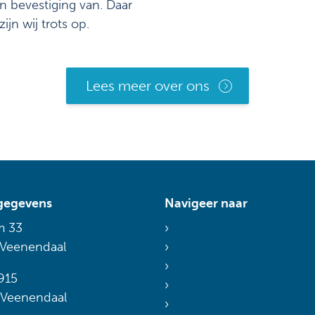
n bevestiging van. Daar
zijn wij trots op.
Lees meer over ons
gegevens
Navigeer naar
m 33
Voor wie
 Veenendaal
Diensten
Agenda
915
Nieuws
 Veenendaal
Mijn Sibbing