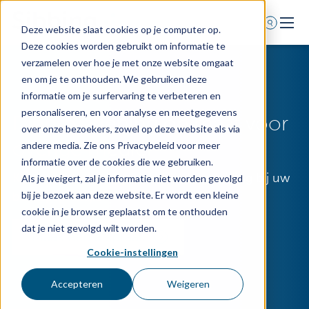
Deze website slaat cookies op je computer op.
Deze cookies worden gebruikt om informatie te
Home
verzamelen over hoe je met onze website omgaat
en om je te onthouden. We gebruiken deze
Voor wie
informatie om je surfervaring te verbeteren en
Diensten
personaliseren, en voor analyse en meetgegevens
Dienstverlening op maat voor
over onze bezoekers, zowel op deze website als via
Agenda
overige medici
andere media. Zie ons Privacybeleid voor meer
Over ons
informatie over de cookies die we gebruiken.
Kies voor deskundige zakelijke begeleiding bij uw
Als je weigert, zal je informatie niet worden gevolgd
Schade melden
beroepspraktijk.
bij je bezoek aan deze website. Er wordt een kleine
Afspraak maken
cookie in je browser geplaatst om te onthouden
dat je niet gevolgd wilt worden.
Maak een afspraak
Cookie-instellingen
0318 - 544 044
Nieuws
Accepteren
Weigeren