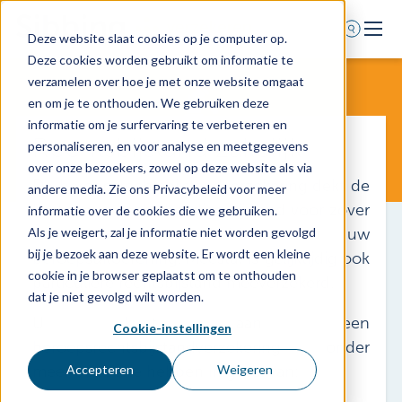
Deze website slaat cookies op je computer op.
Deze cookies worden gebruikt om informatie te
Home
verzamelen over hoe je met onze website omgaat
en om je te onthouden. We gebruiken deze
Voor wie
informatie om je surfervaring te verbeteren en
Rechtsbijstand zakelijk
Diensten
personaliseren, en voor analyse en meetgegevens
over onze bezoekers, zowel op deze website als via
Agenda
De beroepsrechtsbijstandverzekering dekt de
andere media. Zie ons Privacybeleid voor meer
Over ons
kosten van rechtskundige bijstand voor zover
informatie over de cookies die we gebruiken.
deze te maken hebben met uw
Als je weigert, zal je informatie niet worden gevolgd
Schade melden
bij je bezoek aan deze website. Er wordt een kleine
beroepsuitoefening. Meestal is gelijktijdig ook
Afspraak maken
cookie in je browser geplaatst om te onthouden
particuliere rechtsbijstand meeverzekerd.
dat je niet gevolgd wilt worden.
U kunt aan een
Cookie-instellingen
0318 - 544 044
beroepsrechtsbijstandverzekering onder
meer behoefte hebben in geval van:
Nieuws
Accepteren
Weigeren