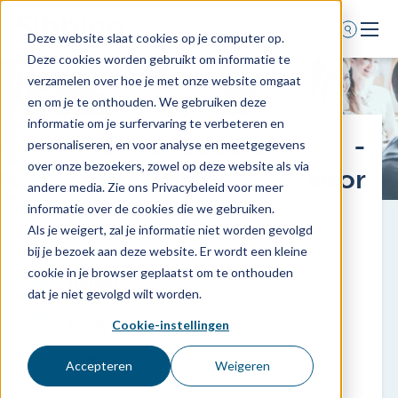
Deze website slaat cookies op je computer op.
Deze cookies worden gebruikt om informatie te
Home
verzamelen over hoe je met onze website omgaat
en om je te onthouden. We gebruiken deze
Voor wie
informatie om je surfervaring te verbeteren en
Informatiebeurs -
Diensten
personaliseren, en voor analyse en meetgegevens
over onze bezoekers, zowel op deze website als via
Agenda
Startersdag voor
andere media. Zie ons Privacybeleid voor meer
Over ons
huisartsen
informatie over de cookies die we gebruiken.
Als je weigert, zal je informatie niet worden gevolgd
Schade melden
bij je bezoek aan deze website. Er wordt een kleine
Afspraak maken
cookie in je browser geplaatst om te onthouden
Datum:
2 oktober 2026
dat je niet gevolgd wilt worden.
Locatie:
De Fabrique Utrecht
Cookie-instellingen
0318 - 544 044
Tijd:
08.30 uur - 16.30 uur
Nieuws
Accepteren
Weigeren