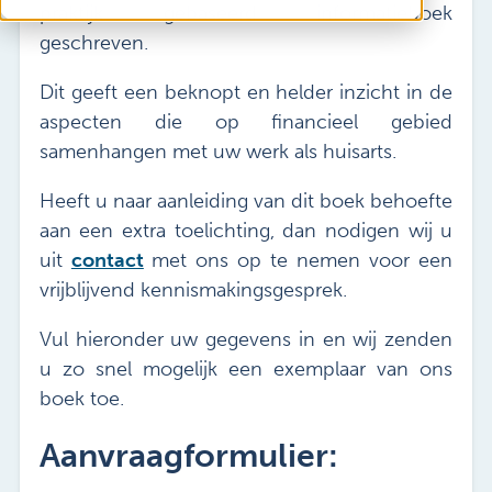
Vacatures
praktijk gebaseerd informatieboek
Mijn Sibbing
geschreven.
Contact
Dit geeft een beknopt en helder inzicht in de
aspecten die op financieel gebied
samenhangen met uw werk als huisarts.
Heeft u naar aanleiding van dit boek behoefte
aan een extra toelichting, dan nodigen wij u
uit
contact
met ons op te nemen voor een
vrijblijvend kennismakingsgesprek.
Vul hieronder uw gegevens in en wij zenden
u zo snel mogelijk een exemplaar van ons
boek toe.
Aanvraagformulier: