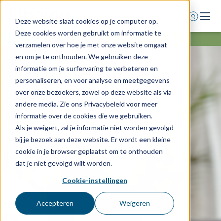
Deze website slaat cookies op je computer op.
Deze cookies worden gebruikt om informatie te
Home
verzamelen over hoe je met onze website omgaat
en om je te onthouden. We gebruiken deze
Voor wie
informatie om je surfervaring te verbeteren en
Diensten
personaliseren, en voor analyse en meetgegevens
over onze bezoekers, zowel op deze website als via
Agenda
andere media. Zie ons Privacybeleid voor meer
Over ons
informatie over de cookies die we gebruiken.
Als je weigert, zal je informatie niet worden gevolgd
Schade melden
bij je bezoek aan deze website. Er wordt een kleine
Afspraak maken
cookie in je browser geplaatst om te onthouden
dat je niet gevolgd wilt worden.
Cookie-instellingen
0318 - 544 044
Nieuws
Accepteren
Weigeren