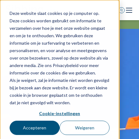
Deze website slaat cookies op je computer op.
Deze cookies worden gebruikt om informatie te
Home
verzamelen over hoe je met onze website omgaat
en om je te onthouden. We gebruiken deze
Voor wie
informatie om je surfervaring te verbeteren en
Diensten
personaliseren, en voor analyse en meetgegevens
over onze bezoekers, zowel op deze website als via
Agenda
andere media. Zie ons Privacybeleid voor meer
Over ons
informatie over de cookies die we gebruiken.
Als je weigert, zal je informatie niet worden gevolgd
Schade melden
bij je bezoek aan deze website. Er wordt een kleine
Afspraak maken
cookie in je browser geplaatst om te onthouden
dat je niet gevolgd wilt worden.
Cookie-instellingen
0318 - 544 044
Nieuws
Accepteren
Weigeren