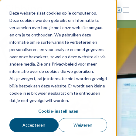
Deze website slaat cookies op je computer op.
Deze cookies worden gebruikt om informatie te
Home
verzamelen over hoe je met onze website omgaat
en om je te onthouden. We gebruiken deze
Voor wie
informatie om je surfervaring te verbeteren en
Diensten
personaliseren, en voor analyse en meetgegevens
over onze bezoekers, zowel op deze website als via
Agenda
andere media. Zie ons Privacybeleid voor meer
Over ons
informatie over de cookies die we gebruiken.
Als je weigert, zal je informatie niet worden gevolgd
Schade melden
bij je bezoek aan deze website. Er wordt een kleine
Afspraak maken
cookie in je browser geplaatst om te onthouden
dat je niet gevolgd wilt worden.
Cookie-instellingen
0318 - 544 044
Nieuws
Accepteren
Weigeren