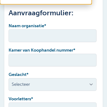
Team Sibbing
Vacatures
Mijn Sibbing
Aanvraagformulier:
Contact
Naam organisatie
*
Kamer van Koophandel nummer
*
Geslacht
*
Voorletters
*