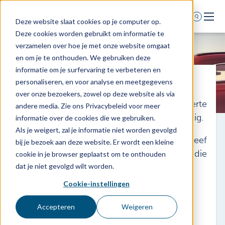
Deze website slaat cookies op je computer op.
Deze cookies worden gebruikt om informatie te
Home
verzamelen over hoe je met onze website omgaat
en om je te onthouden. We gebruiken deze
Voor wie
informatie om je surfervaring te verbeteren en
Offerte aanvragen
Diensten
personaliseren, en voor analyse en meetgegevens
over onze bezoekers, zowel op deze website als via
Agenda
Voor het opstellen van een passende offerte
andere media. Zie ons Privacybeleid voor meer
Over ons
hebben wij een aantal gegevens van u nodig.
informatie over de cookies die we gebruiken.
Als je weigert, zal je informatie niet worden gevolgd
Schade melden
Vul het formulier hieronder in en geef
bij je bezoek aan deze website. Er wordt een kleine
Afspraak maken
eventueel een toelichting op uw aanvraag die
cookie in je browser geplaatst om te onthouden
van belang kan zijn voor uw aanvraag.
dat je niet gevolgd wilt worden.
Cookie-instellingen
Wij gaan voor u aan de slag.
0318 - 544 044
Nieuws
Accepteren
Weigeren