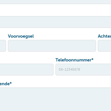
Voorvoegsel
Achte
Telefoonnummer
*
gende
*