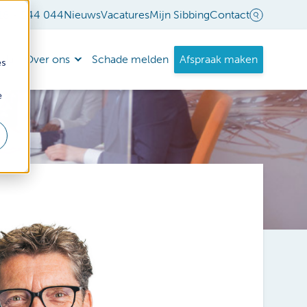
18 - 544 044
Nieuws
Vacatures
Mijn Sibbing
Contact
nda
Over ons
Schade melden
Afspraak maken
es
e