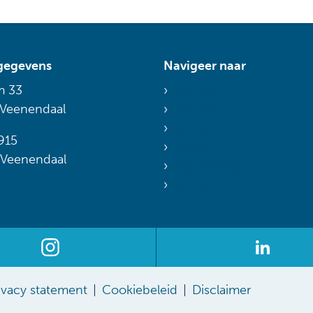
gegevens
Navigeer naar
m 33
Voor wie
 Veenendaal
Diensten
Agenda
915
Nieuws
 Veenendaal
Mijn Sibbing
Contact
ivacy statement
Cookiebeleid
Disclaimer