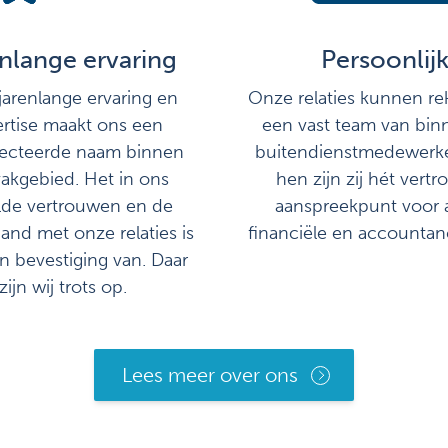
nlange ervaring
Persoonlij
arenlange ervaring en
Onze relaties kunnen r
rtise maakt ons een
een vast team van bin
ecteerde naam binnen
buitendienstmedewerke
akgebied. Het in ons
hen zijn zij hét vert
lde vertrouwen en de
aanspreekpunt voor 
nd met onze relaties is
financiële en accountan
n bevestiging van. Daar
zijn wij trots op.
Lees meer over ons