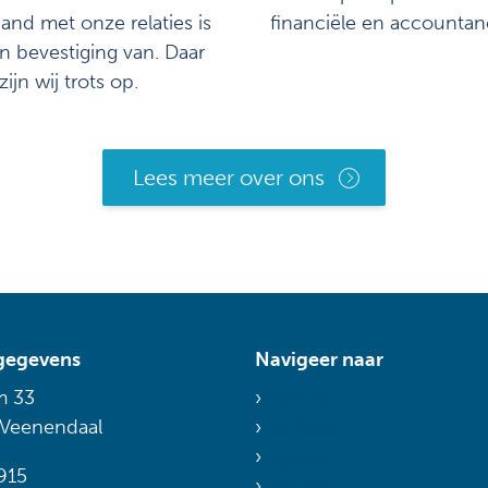
nd met onze relaties is
financiële en accountan
n bevestiging van. Daar
zijn wij trots op.
Lees meer over ons
gegevens
Navigeer naar
m 33
Voor wie
 Veenendaal
Diensten
Agenda
915
Nieuws