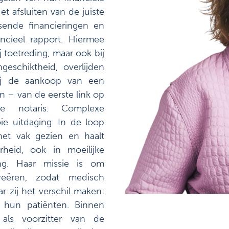
et afsluiten van de juiste
sende financieringen en
ncieel rapport. Hiermee
ij toetreding, maar ook bij
eschiktheid, overlijden
ij de aankoop van een
 – van de eerste link op
 notaris. Complexe
ie uitdaging. In de loop
 het vak gezien en haalt
heid, ook in moeilijke
ding. Haar missie is om
reëren, zodat medisch
r zij het verschil maken:
 hun patiënten. Binnen
 als voorzitter van de