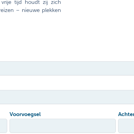
rije tijd houdt zij zich
 reizen – nieuwe plekken
Voorvoegsel
Achte