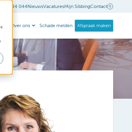
18 - 544 044
Nieuws
Vacatures
Mijn Sibbing
Contact
nda
Over ons
Schade melden
Afspraak maken
es
e