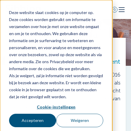
Deze website slaat cookies op je computer op.
Deze cookies worden gebruikt om informatie te
Home
verzamelen over hoe je met onze website omgaat
en om je te onthouden. We gebruiken deze
Voor wie
informatie om je surfervaring te verbeteren en
Martijn Dijkema
Diensten
personaliseren, en voor analyse en meetgegevens
over onze bezoekers, zowel op deze website als via
Agenda
Accountant - Administratieconsulent
andere media. Zie ons Privacybeleid voor meer
Over ons
informatie over de cookies die we gebruiken.
Martijn Dijkema is sinds 1 september 2016
Als je weigert, zal je informatie niet worden gevolgd
Schade melden
werkzaam bij Sibbing als
bij je bezoek aan deze website. Er wordt een kleine
Afspraak maken
cookie in je browser geplaatst om te onthouden
Accountant‑Administratieconsulent. Hij richt
dat je niet gevolgd wilt worden.
zich op de eerstelijnszorg en een deel van
het MKB.
Cookie-instellingen
0318 - 544 044
Nieuws
Accepteren
Weigeren
mdijkema@sibbing.nl