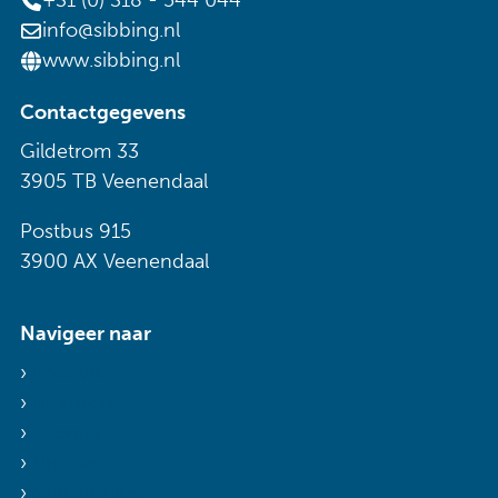
+31 (0) 318 - 544 044
info@sibbing.nl
www.sibbing.nl
Contactgegevens
Gildetrom 33
3905 TB Veenendaal
Postbus 915
3900 AX Veenendaal
Navigeer naar
Voor wie
Diensten
Agenda
Nieuws
Mijn Sibbing