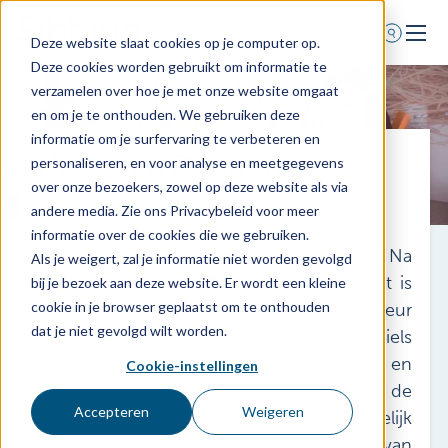
Deze website slaat cookies op je computer op.
Deze cookies worden gebruikt om informatie te
Home
verzamelen over hoe je met onze website omgaat
en om je te onthouden. We gebruiken deze
Voor wie
informatie om je surfervaring te verbeteren en
Niels van Denderen
Diensten
personaliseren, en voor analyse en meetgegevens
over onze bezoekers, zowel op deze website als via
Agenda
Praktijkadviseur
andere media. Zie ons Privacybeleid voor meer
Over ons
informatie over de cookies die we gebruiken.
Niels is sinds 2018 werkzaam bij Sibbing. Na
Als je weigert, zal je informatie niet worden gevolgd
Schade melden
zijn studie Financial Services Management is
bij je bezoek aan deze website. Er wordt een kleine
Afspraak maken
cookie in je browser geplaatst om te onthouden
hij aan de slag gegaan als hypotheekadviseur
dat je niet gevolgd wilt worden.
bij SNS. In de eerste jaren bij Sibbing is Niels
actief geweest als binnendienstadviseur en
Cookie-instellingen
0318 - 544 044
heeft daarna de overstap gemaakt naar de
Nieuws
Accepteren
Weigeren
buitendienst. Niels houdt zich voornamelijk
bezig met het adviseren en begeleiden van