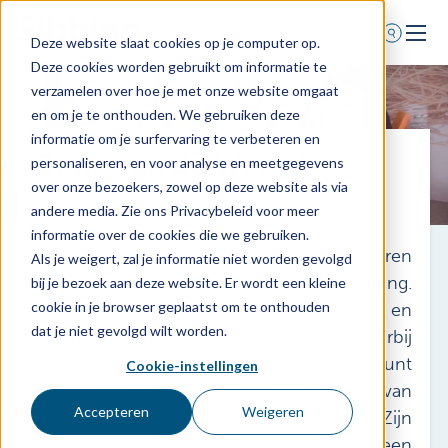
Deze website slaat cookies op je computer op.
Deze cookies worden gebruikt om informatie te
Home
verzamelen over hoe je met onze website omgaat
en om je te onthouden. We gebruiken deze
Voor wie
informatie om je surfervaring te verbeteren en
René van de Weerd
Diensten
personaliseren, en voor analyse en meetgegevens
over onze bezoekers, zowel op deze website als via
Agenda
Project & procesmanager
andere media. Zie ons Privacybeleid voor meer
Over ons
informatie over de cookies die we gebruiken.
René van de Weerd is een ervaren
Als je weigert, zal je informatie niet worden gevolgd
Schade melden
Organisatie- & Verandermanager bij Sibbing.
bij je bezoek aan deze website. Er wordt een kleine
Afspraak maken
cookie in je browser geplaatst om te onthouden
In deze rol begeleidt René projecten en
dat je niet gevolgd wilt worden.
veranderingen binnen de organisatie, waarbij
hij verschillende business units ondersteunt
Cookie-instellingen
0318 - 544 044
bij het inrichten en optimaliseren van
Nieuws
Accepteren
Weigeren
processen en software-implementaties. Zijn
doel is om bij te dragen aan een