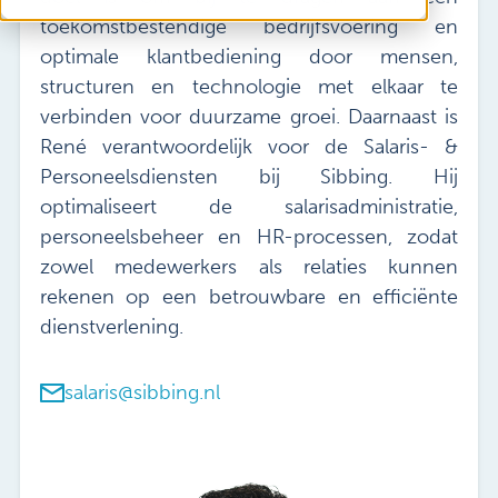
Vacatures
toekomstbestendige bedrijfsvoering en
Mijn Sibbing
optimale klantbediening door mensen,
Contact
structuren en technologie met elkaar te
verbinden voor duurzame groei. Daarnaast is
René verantwoordelijk voor de Salaris- &
Personeelsdiensten bij Sibbing. Hij
optimaliseert de salarisadministratie,
personeelsbeheer en HR-processen, zodat
zowel medewerkers als relaties kunnen
rekenen op een betrouwbare en efficiënte
dienstverlening.
salaris@sibbing.nl