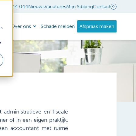
18 - 544 044
Nieuws
Vacatures
Mijn Sibbing
Contact
nda
Over ons
Schade melden
Afspraak maken
es
e
 administratieve en fiscale
r of in een eigen praktijk,
 een accountant met ruime