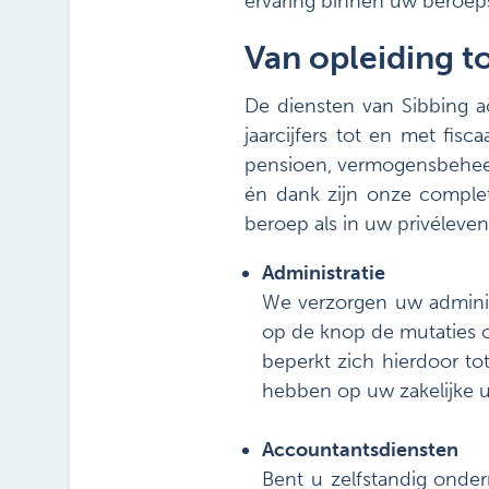
ervaring binnen uw beroep
Van opleiding t
De diensten van Sibbing a
jaarcijfers tot en met fis
pensioen, vermogensbeheer
én dank zijn onze complet
beroep als in uw privéleven
Administratie
We verzorgen uw adminis
op de knop de mutaties op
beperkt zich hierdoor to
hebben op uw zakelijke ui
Accountantsdiensten
Bent u zelfstandig onder