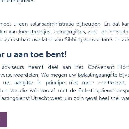
elastingadvies.
oet u een salarisadministratie bijhouden. En dat kan 
len van loonstrookjes, loonaangiftes, ziek- en herste
e gerust hart overlaten aan Sibbing accountants en adv
r u aan toe bent!
 adviseurs neemt deel aan het Convenant Hori
 diverse voordelen. We mogen uw belastingaangifte bijv
st uw aangifte in principe niet meer controleert. 
ten we die wél vooraf met de Belastingdienst besp
stingdienst Utrecht weet u in zo’n geval heel snel waa