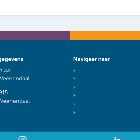
gegevens
Navigeer naar
m 33
Voor wie
 Veenendaal
Diensten
Agenda
915
Nieuws
 Veenendaal
Mijn Sibbing
Contact