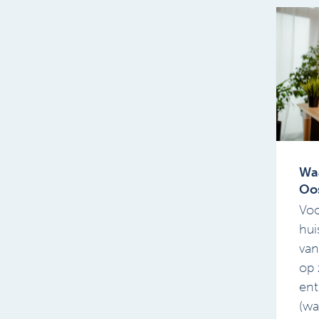
Wa
Oo
Voo
hui
van
op 
ent
(wa