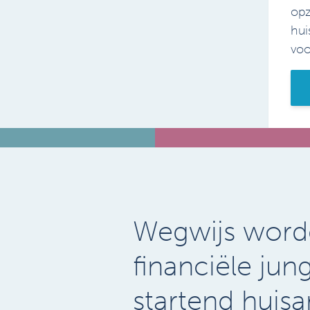
opz
hui
voor
Wegwijs word
financiële jun
startend huisa