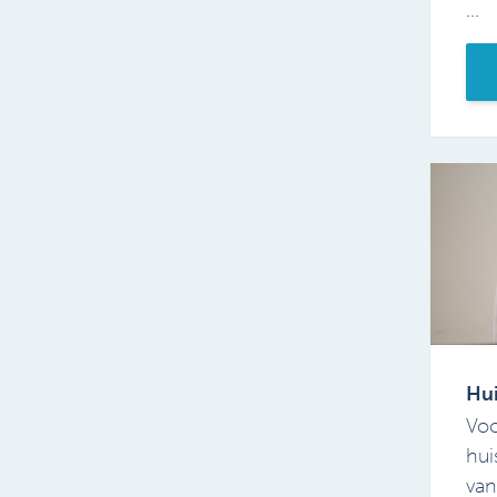
...
Hui
Voo
hui
van