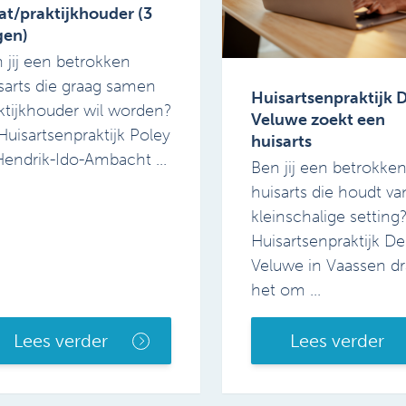
t/praktijkhouder (3
gen)
 jij een betrokken
sarts die graag samen
Huisartsenpraktijk 
ktijkhouder wil worden?
Veluwe zoekt een
 Huisartsenpraktijk Poley
huisarts
Hendrik-Ido-Ambacht ...
Ben jij een betrokke
huisarts die houdt v
kleinschalige setting?
Huisartsenpraktijk De
Veluwe in Vaassen dr
het om ...
Lees verder
Lees verder