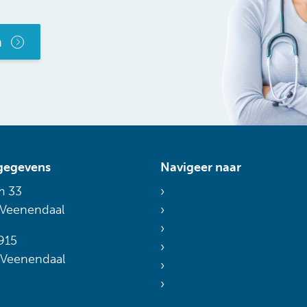
n
gegevens
Navigeer naar
m 33
Voor wie
 Veenendaal
Diensten
Agenda
915
Nieuws
 Veenendaal
Mijn Sibbing
Contact