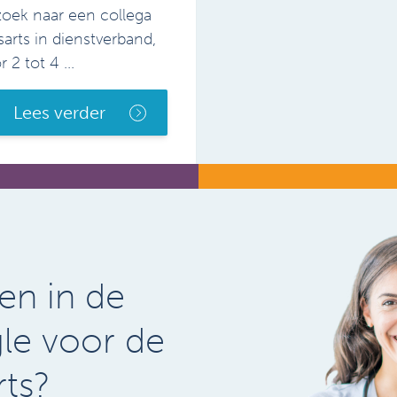
oek naar een collega
sarts in dienstverband,
 2 tot 4 ...
Lees verder
en in de
gle voor de
rts?