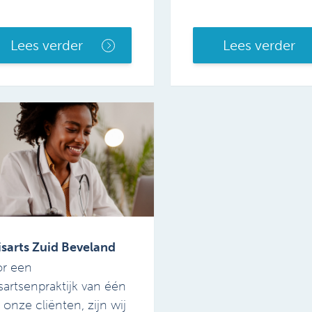
Lees verder
Lees verder
sarts Zuid Beveland
r een
sartsenpraktijk van één
 onze cliënten, zijn wij