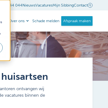
18 - 544 044
Nieuws
Vacatures
Mijn Sibbing
Contact
nda
Over ons
Schade melden
Afspraak maken
es
e
 huisartsen
kantoren ontvangen wij
de vacatures binnen de