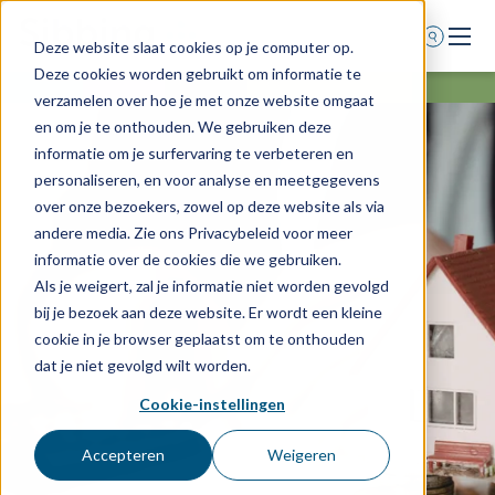
Deze website slaat cookies op je computer op.
Deze cookies worden gebruikt om informatie te
Home
verzamelen over hoe je met onze website omgaat
en om je te onthouden. We gebruiken deze
Voor wie
informatie om je surfervaring te verbeteren en
Diensten
personaliseren, en voor analyse en meetgegevens
over onze bezoekers, zowel op deze website als via
Agenda
andere media. Zie ons Privacybeleid voor meer
Over ons
informatie over de cookies die we gebruiken.
Als je weigert, zal je informatie niet worden gevolgd
Schade melden
bij je bezoek aan deze website. Er wordt een kleine
Afspraak maken
cookie in je browser geplaatst om te onthouden
dat je niet gevolgd wilt worden.
Cookie-instellingen
0318 - 544 044
Nieuws
Accepteren
Weigeren