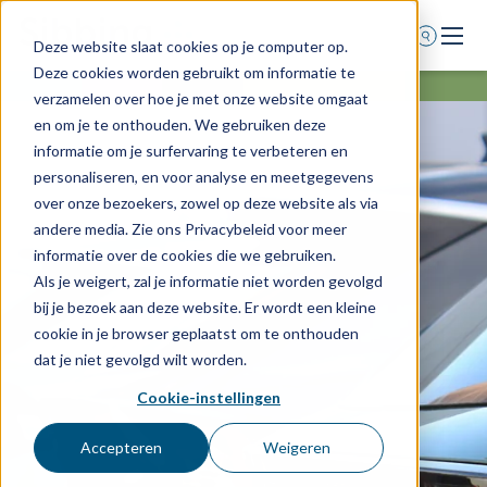
Deze website slaat cookies op je computer op.
Deze cookies worden gebruikt om informatie te
Home
verzamelen over hoe je met onze website omgaat
en om je te onthouden. We gebruiken deze
Voor wie
informatie om je surfervaring te verbeteren en
Diensten
personaliseren, en voor analyse en meetgegevens
over onze bezoekers, zowel op deze website als via
Agenda
andere media. Zie ons Privacybeleid voor meer
Over ons
informatie over de cookies die we gebruiken.
Als je weigert, zal je informatie niet worden gevolgd
Schade melden
bij je bezoek aan deze website. Er wordt een kleine
Afspraak maken
cookie in je browser geplaatst om te onthouden
dat je niet gevolgd wilt worden.
Cookie-instellingen
0318 - 544 044
Nieuws
Accepteren
Weigeren