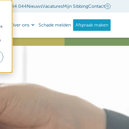
18 - 544 044
Nieuws
Vacatures
Mijn Sibbing
Contact
nda
Over ons
Schade melden
Afspraak maken
es
e