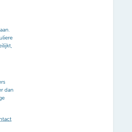
aan.
uliere
lijkt,
ers
er dan
ge
ntact