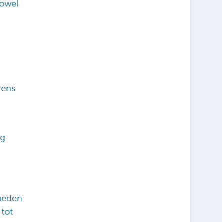
Zowel
rens
ng
gheden
 tot