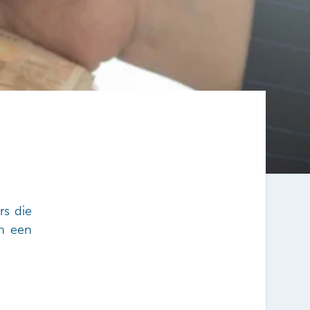
rs die
en een