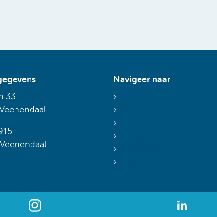
gegevens
Navigeer naar
m 33
Voor wie
 Veenendaal
Diensten
Agenda
915
Nieuws
 Veenendaal
Mijn Sibbing
Contact