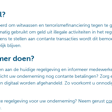
l?
erd om witwassen en terrorismefinanciering tegen te g
ig gebruikt om geld uit illegale activiteiten in het reg
ns te stellen aan contante transacties wordt dit bemoei
ijk blijven.
emer doen?
en aan de huidige regelgeving en informeer medewerk
rricht uw onderneming nog contante betalingen? Zorg 
an digitaal worden afgehandeld. Zo voorkomt u onnodi
eze regelgeving voor uw onderneming? Neem gerust
co
.