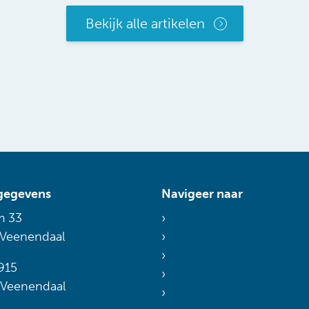
Bekijk alle artikelen
gegevens
Navigeer naar
m 33
Voor wie
 Veenendaal
Diensten
Agenda
915
Nieuws
 Veenendaal
Mijn Sibbing