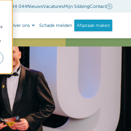
18 - 544 044
Nieuws
Vacatures
Mijn Sibbing
Contact
nda
Over ons
Schade melden
Afspraak maken
es
e