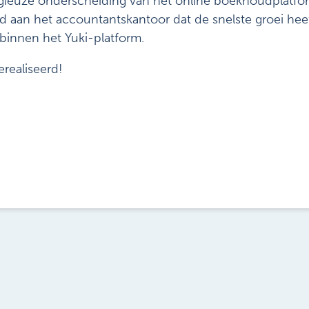
igieuze onderscheiding van het online boekhoudplatfo
nd aan het accountantskantoor dat de snelste groei hee
 binnen het Yuki-platform.
erealiseerd!