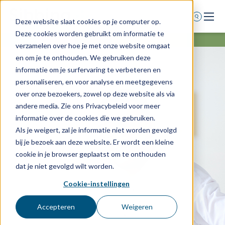
Deze website slaat cookies op je computer op.
Deze cookies worden gebruikt om informatie te
Home
verzamelen over hoe je met onze website omgaat
en om je te onthouden. We gebruiken deze
Voor wie
informatie om je surfervaring te verbeteren en
Diensten
personaliseren, en voor analyse en meetgegevens
over onze bezoekers, zowel op deze website als via
Agenda
andere media. Zie ons Privacybeleid voor meer
Over ons
informatie over de cookies die we gebruiken.
Als je weigert, zal je informatie niet worden gevolgd
Schade melden
bij je bezoek aan deze website. Er wordt een kleine
Afspraak maken
cookie in je browser geplaatst om te onthouden
dat je niet gevolgd wilt worden.
Cookie-instellingen
0318 - 544 044
Nieuws
Accepteren
Weigeren