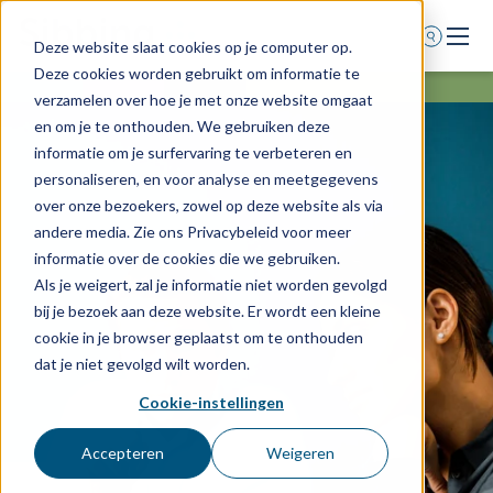
Deze website slaat cookies op je computer op.
Deze cookies worden gebruikt om informatie te
Home
verzamelen over hoe je met onze website omgaat
en om je te onthouden. We gebruiken deze
Voor wie
informatie om je surfervaring te verbeteren en
Diensten
personaliseren, en voor analyse en meetgegevens
over onze bezoekers, zowel op deze website als via
Agenda
andere media. Zie ons Privacybeleid voor meer
Over ons
informatie over de cookies die we gebruiken.
Als je weigert, zal je informatie niet worden gevolgd
Schade melden
bij je bezoek aan deze website. Er wordt een kleine
Afspraak maken
cookie in je browser geplaatst om te onthouden
dat je niet gevolgd wilt worden.
Cookie-instellingen
0318 - 544 044
Nieuws
Accepteren
Weigeren