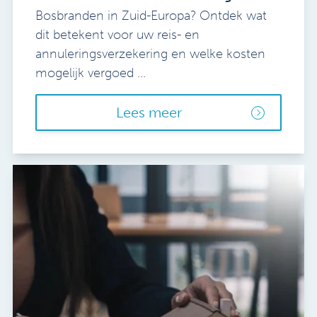
Bosbranden in Zuid-Europa? Ontdek wat
dit betekent voor uw reis- en
annuleringsverzekering en welke kosten
mogelijk vergoed ...
Lees meer