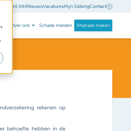
18 - 544 044
Nieuws
Vacatures
Mijn Sibbing
Contact
nda
Over ons
Schade melden
Afspraak maken
es
e
andverzekering rekenen op
eer behoefte hebben in de