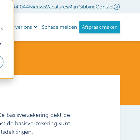
18 - 544 044
Nieuws
Vacatures
Mijn Sibbing
Contact
nda
Over ons
Schade melden
Afspraak maken
es
e
De basisverzekering dekt de
st de basisverzekering kunt
artsdekkingen.