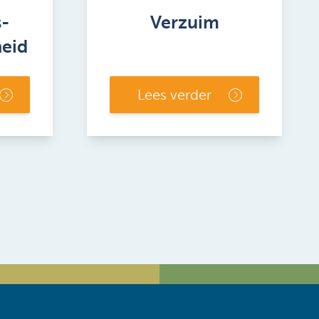
-
Verzuim
heid
Lees verder