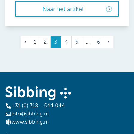
Naar het artikel
‹
1
2
3
4
5
...
6
›
+31 (0) 318 - 544 044
info@sibbing.nl
www.sibbing.nl