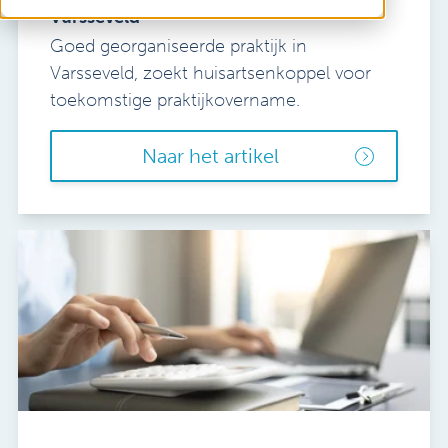
Vacatures
Varsseveld
Salaris- en personeelsdiensten
Mijn Sibbing
Goed georganiseerde praktijk in
Tandartsen
Varsseveld, zoekt huisartsenkoppel voor
Contact
Verloskundigen
toekomstige praktijkovername.
Naar het artikel