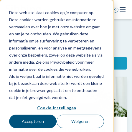
Deze website slaat cookies op je computer op.
Deze cookies worden gebruikt om informatie te
Home
verzamelen over hoe je met onze website omgaat
en om je te onthouden. We gebruiken deze
Voor wie
informatie om je surfervaring te verbeteren en
Diensten
personaliseren, en voor analyse en meetgegevens
over onze bezoekers, zowel op deze website als via
Agenda
andere media. Zie ons Privacybeleid voor meer
Filter op doelgroep
Over ons
informatie over de cookies die we gebruiken.
Alle doelgroepen
Als je weigert, zal je informatie niet worden gevolgd
Schade melden
Accountancy
bij je bezoek aan deze website. Er wordt een kleine
Afspraak maken
cookie in je browser geplaatst om te onthouden
Collectieven
dat je niet gevolgd wilt worden.
Fysiotherapeuten
Huisartsen
Cookie-instellingen
0318 - 544 044
Medisch specialist
Nieuws
Accepteren
Weigeren
MKB
Huisarts(en) gezocht voor praktijk in
Overige medici