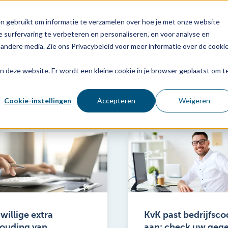
03
n gebruikt om informatie te verzamelen over hoe je met onze website
 surfervaring te verbeteren en personaliseren, en voor analyse en
Voor wie
Diensten
Age
andere media. Zie ons Privacybeleid voor meer informatie over de cooki
aan deze website. Er wordt een kleine cookie in je browser geplaatst om t
Cookie-instellingen
Accepteren
Weigeren
jwillige extra
KvK past bedrijfsco
ouding van
aan: check uw geg