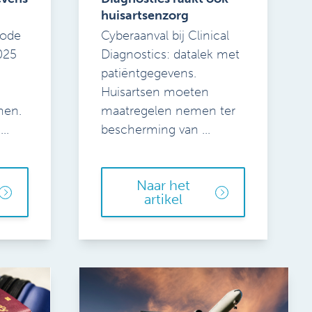
huisartsenzorg
code
Cyberaanval bij Clinical
025
Diagnostics: datalek met
patiëntgegevens.
Huisartsen moeten
men.
maatregelen nemen ter
..
bescherming van ...
Naar het
artikel