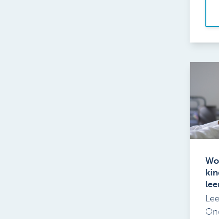
Wo
kin
lee
Lee
Ond