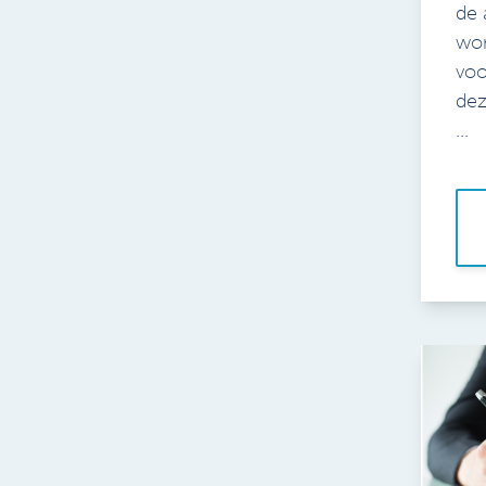
de 
won
voo
dez
...