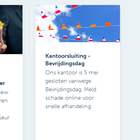
Kantoorsluiting -
Bevrijdingsdag
Ons kantoor is 5 mei
gesloten vanwege
er
Bevrijdingsdag. Meld
iew
schade online voor
ren
snelle afhandeling.
e
seur