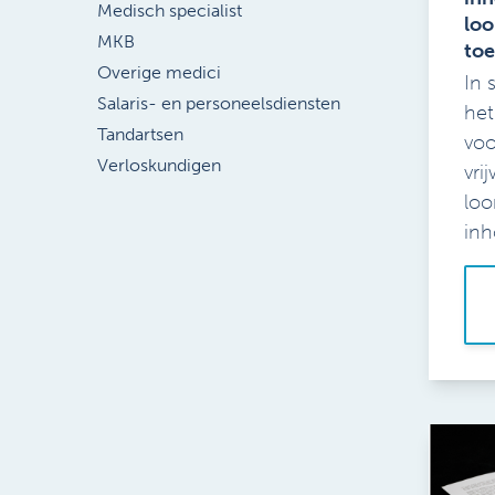
Medisch specialist
loo
MKB
to
Overige medici
In 
Salaris- en personeelsdiensten
het
Tandartsen
voo
Verloskundigen
vri
loo
inh