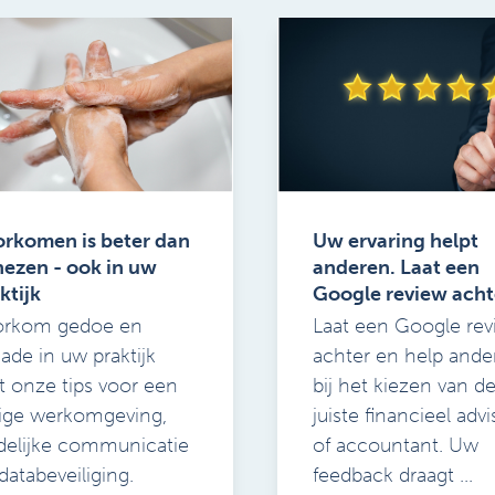
rkomen is beter dan
Uw ervaring helpt
ezen - ook in uw
anderen. Laat een
ktijk
Google review acht
orkom gedoe en
Laat een Google rev
ade in uw praktijk
achter en help ande
 onze tips voor een
bij het kiezen van d
lige werkomgeving,
juiste financieel advi
delijke communicatie
of accountant. Uw
databeveiliging.
feedback draagt ...