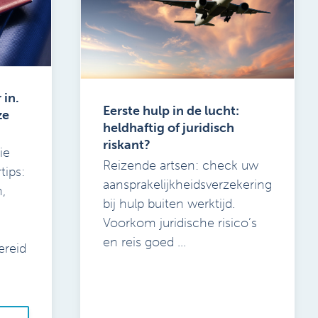
 in.
Eerste hulp in de lucht:
ze
heldhaftig of juridisch
riskant?
ie
Reizende artsen: check uw
tips:
aansprakelijkheidsverzekering
,
bij hulp buiten werktijd.
Voorkom juridische risico’s
en reis goed ...
reid