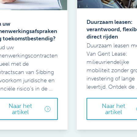
Duurzaam leasen:
n uw
verantwoord, flexib
menwerkingsafspraken
direct rijden
g toekomstbestendig?
Duurzaam leasen m
ud uw
Van Gent Lease:
menwerkingscontracten
milieuvriendelijke
ueel met de
mobiliteit zonder gr
tractscan van Sibbing
investering of lange
voorkom juridische en
levertijd. Ontdek de .
nciële risico’s in de ...
Naar het
Naar het
artikel
artikel