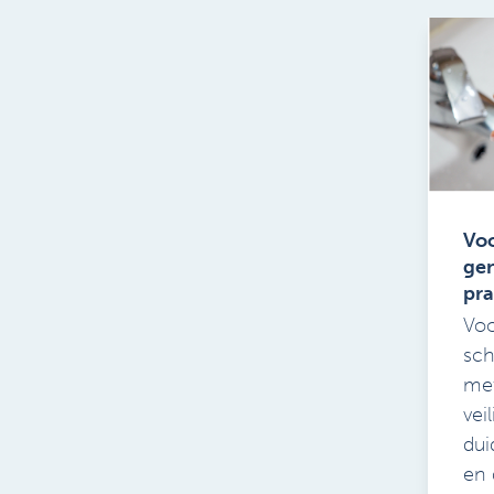
Voo
gen
pra
Vo
sch
met
vei
dui
en 