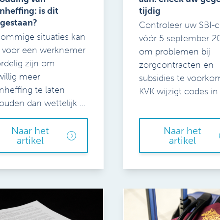
nheffing: is dit
tijdig
egestaan?
Controleer uw SBI-
sommige situaties kan
vóór 5 september 2
 voor een werknemer
om problemen bij
rdelig zijn om
zorgcontracten en
jwillig meer
subsidies te voorko
nheffing te laten
KVK wijzigt codes in .
ouden dan wettelijk ...
Naar het
Naar het
artikel
artikel