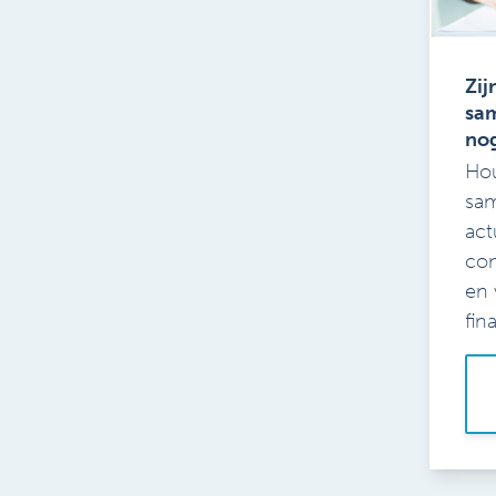
Zij
sa
no
Ho
sa
act
con
en 
fina