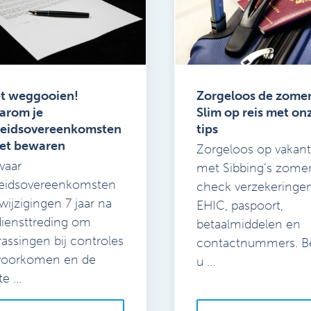
et weggooien!
Zorgeloos de zomer
arom je
Slim op reis met on
beidsovereenkomsten
tips
et bewaren
Zorgeloos op vakant
waar
met Sibbing’s zomer
eidsovereenkomsten
check verzekeringen
wijzigingen 7 jaar na
EHIC, paspoort,
diensttreding om
betaalmiddelen en
rassingen bij controles
contactnummers. Be
voorkomen en de
u ...
te ...