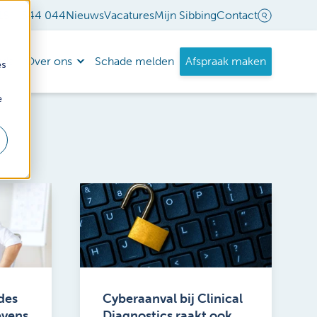
18 - 544 044
Nieuws
Vacatures
Mijn Sibbing
Contact
nda
Over ons
Schade melden
Afspraak maken
es
e
des
Cyberaanval bij Clinical
evens
Diagnostics raakt ook