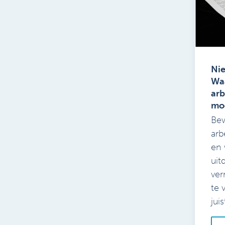
Ni
Wa
ar
mo
Be
arb
en 
uit
ver
te 
juis