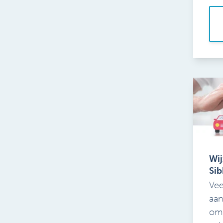
Wij
Sib
Vee
aan
omz