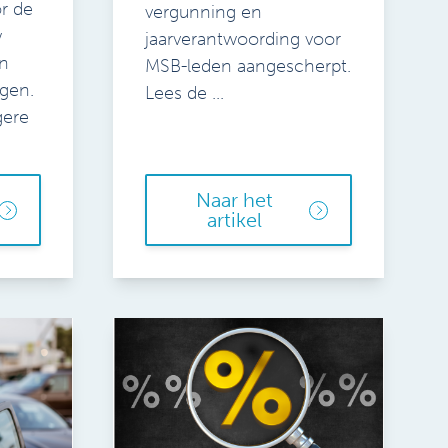
r de
vergunning en
w
jaarverantwoording voor
n
MSB-leden aangescherpt.
agen.
Lees de ...
gere
Naar het
artikel