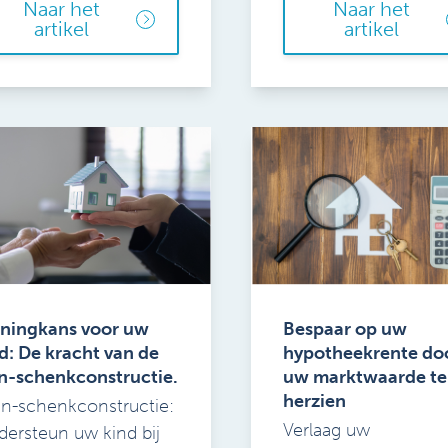
Naar het
Naar het
artikel
artikel
ningkans voor uw
Bespaar op uw
d: De kracht van de
hypotheekrente do
n-schenkconstructie.
uw marktwaarde te
herzien
n-schenkconstructie:
Verlaag uw
ersteun uw kind bij