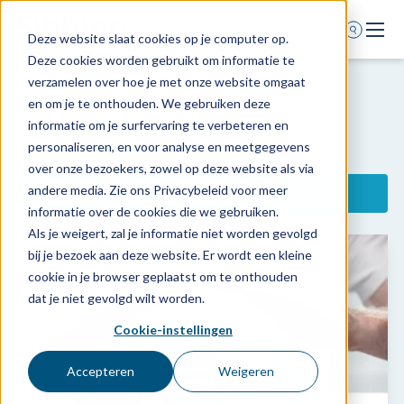
Deze website slaat cookies op je computer op.
Deze cookies worden gebruikt om informatie te
Home
verzamelen over hoe je met onze website omgaat
en om je te onthouden. We gebruiken deze
Voor wie
informatie om je surfervaring te verbeteren en
Diensten
personaliseren, en voor analyse en meetgegevens
over onze bezoekers, zowel op deze website als via
Agenda
andere media. Zie ons Privacybeleid voor meer
Filter op doelgroep
Over ons
informatie over de cookies die we gebruiken.
Alle doelgroepen
Als je weigert, zal je informatie niet worden gevolgd
Schade melden
Accountancy
bij je bezoek aan deze website. Er wordt een kleine
Afspraak maken
cookie in je browser geplaatst om te onthouden
Collectieven
dat je niet gevolgd wilt worden.
Fysiotherapeuten
Huisartsen
Cookie-instellingen
0318 - 544 044
Medisch specialist
Nieuws
Accepteren
Weigeren
MKB
Overige medici