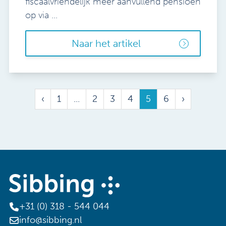
fiscaalvriendelijk meer aanvullend pensioen
op via ...
Naar het artikel
‹
1
...
2
3
4
5
6
›
+31 (0) 318 - 544 044
info@sibbing.nl